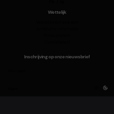
Fb.
/
Ig.
Wettelijk
Verkoopvoorwaarden
Juridische informatie
Privacybeleid
Cookiebeleid
Inschrijving op onze nieuwsbrief
Voornaam
(Vereist)
Naam
(Vereist)
E-
mail