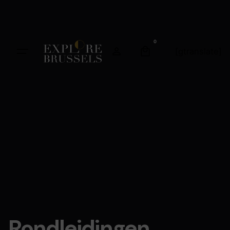
0
[gtranslate]
Rondleidingen