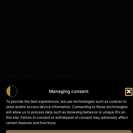
Brussels Biennale – Neoclassic (BBN) et Brussels
Biennale of Eclectic Art (BBEA). Tous ces
événements sont réalisés en coproduction avec nos
associations membres et
fondatrices (
ARAU
,
Arkadia
,
Bruxelles Bavard
,
Pro
Velo
), …
Si vous aimez notre association et accordez de
l’importance à la sauvegarde du patrimoine et sa
mise en valeur, vous pouvez soutenir notre travail
en devenant Ami.e d’Explore.Brussels.
Managing consent
To provide the best experiences, we use technologies such as cookies to
store and/or access device information. Consenting to these technologies
will allow us to process data such as browsing behavior or unique IDs on
this site. Failure to consent or withdrawal of consent may adversely affect
certain features and functions.