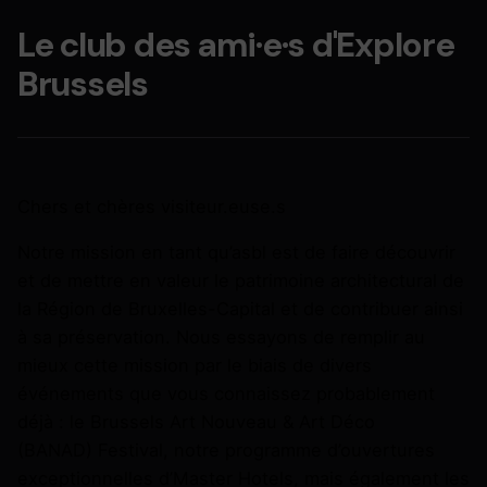
Le club des ami·e·s d'Explore
Brussels
Chers et chères visiteur.euse.s
Notre mission en tant qu’asbl est de faire découvrir
et de mettre en valeur le patrimoine architectural de
la Région de Bruxelles-Capital et de contribuer ainsi
à sa préservation. Nous essayons de remplir au
mieux cette mission par le biais de divers
événements que vous connaissez probablement
déjà : le
Brussels Art Nouveau & Art Déco
(BANAD)
Festival, notre programme d’ouvertures
exceptionnelles d’
Master Hotels
, mais également les