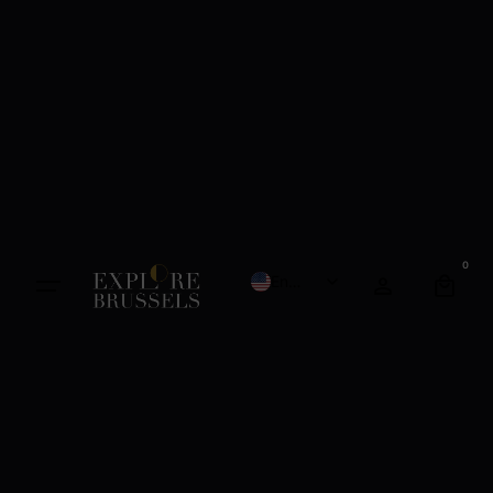
0
English
French
Dutch