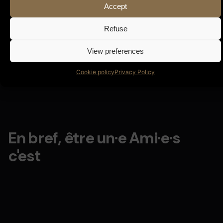
Accept
Refuse
View preferences
Cookie policy
Privacy Policy
En bref, être un·e Ami·e·s
c'est