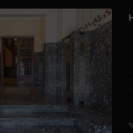
H
Vi
€
C
à
Da
L
T