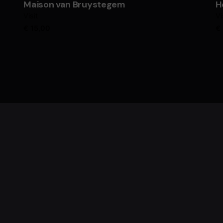
Maison van Bruystegem
H
Visit
Vi
€
15,00
€