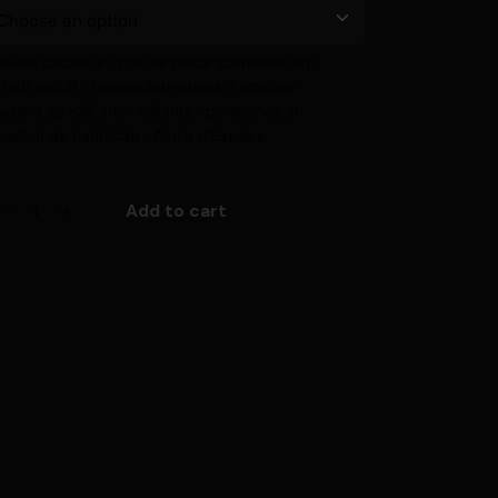
uillez choisir le type de place souhaitée svp.
Tarif réduit : Demandeur·euses d'emplois ·
udiant·es -26 ans · enfants · personnes en
tuation de handicap · Ami·e d'Explore
Add to cart