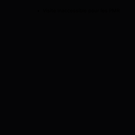
Visite inaccessible pour les PMR
Date
05
Heure
10
Langue
An