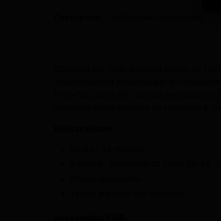
Description
Additional information
Construit par Jean-Baptiste Dewin en 1927 
soigneusement préservé par la compagnie d
firme De Coene de Courtrai avec laquelle l’
d’escalier et les espaces de réception à l’é
Infos pratiques
Durée : 45 minutes
Adresse : Boulevard du jubilé 86-88,
Photos autorisées
Talons aiguilles non autorisés
Accessibilité PMR