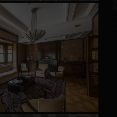
Ve
**
ét
si