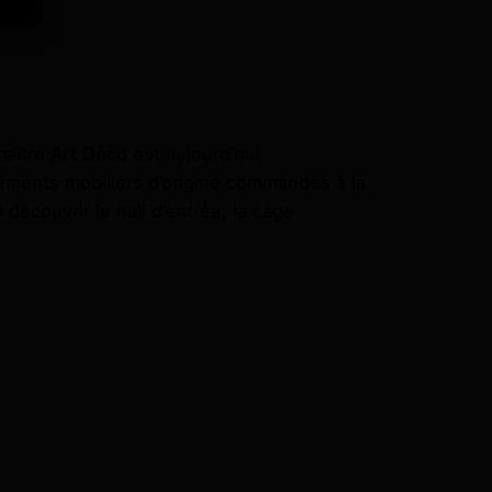
aître Art Déco est aujourd’hui
éments mobiliers d’origine commandés à la
découvrir le hall d’entrée, la cage