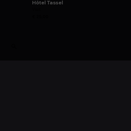
Hôtel Tassel
Visit
€
25,00