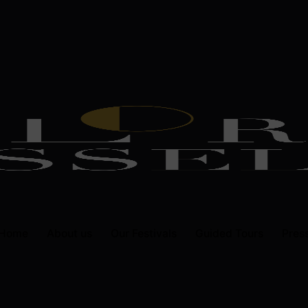
Home
About us
Our Festivals
Guided Tours
Pres