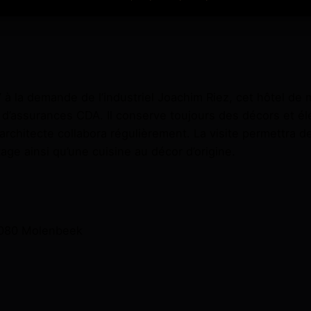
à la demande de l’industriel Joachim Riez, cet hôtel de m
’assurances CDA. Il conserve toujours des décors et él
architecte collabora régulièrement. La visite permettra de 
tage ainsi qu’une cuisine au décor d’origine.
 1080 Molenbeek