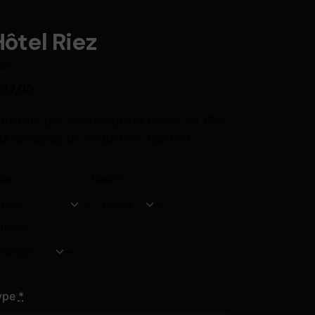
ôtel Riez
sit
27,00
onstruit par Jean-Baptiste Dewin en 1927
 la demande de l’industriel Joachim…
te:
Heure:
angue:
ype
*