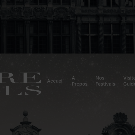
A
Nos
Visit
Accueil
Propos
Festivals
Guid