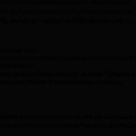
eur sur la foi d’informations contenues dans ces pages ;
é, explicite ou implicite, liée à l’utilisation du système ;
é, explicite ou implicite, liée à l’utilisation du système ;
utres sites web ;
esquels l'utilisateur a pu être mis en liaison avec le si
res sites web ;
 le contenu d'autres sites web. desquels l'utilisateur a 
ions inspirées par le contenu d'autres sites web ;
ractère purement informatif et ne sont pas destinées à êt
es utilisateurs doivent s’assurer de l’existence de telles li