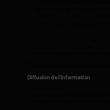
avoir prises ou entreprises un utilisat
déclinent toute garantie ou responsabilit
déclinent toute garantie ou responsabilit
ne sont nullement responsables:
de l'offre de liaisons (" liens ") vers d'a
du contenu d'autres sites web à partir d
d'actions inspirées par le contenu d'aut
des conséquences d'actions inspirées par
explore.brussels des conséquences d'act
Diffusion de l'information
Les données publiées sur ce site ont un ca
interdiraient ou limiteraient la diffusion. L