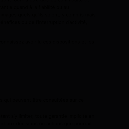
tie quand à la fiabilité ou au
mages quels qu’ils soient, y compris mais
éfices ou de l’interruption d’activité,
connaissez avoir lu ces dispositions et les
ons qui peuvent être consultées sur ce
nt s’y limiter, toute garantie implicite en
nt aux décisions ou actions que pourrait