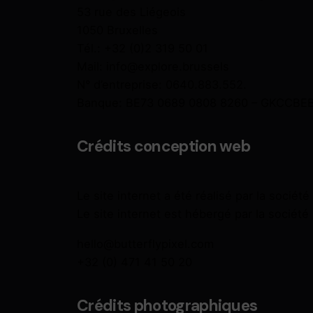
53 rue des Liégeois
1050 Bruxelles
Tél.:
+32 (0)2 319 50 01
Mail:
info@explore.brussels
N° d’entreprise: 0640.883.552.
Banque: BE73 0689 0808 8260 – GKCCBE
Crédits conception web
Le site internet a été réalisé par la sociét
Le site internet est hébergé par la société
hello@butterflypixel.com
+32 (0) 471 41 50 20
Crédits photographiques