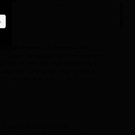
Nous Suivre
s
teur et qui permettent de mémoriser des
es « cookies » uniquement afin de mémoriser
 données personnelles vous concernant. Il
s supprimer. Dans ce cas, nous veillons à
30 jours (langue du site) ou de 12 mois
ence, nous n’assumons aucune
 sont fournis qu’à titre de commodité et