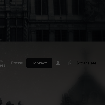
0
es
Presse
Contact
[gtranslate]
ées