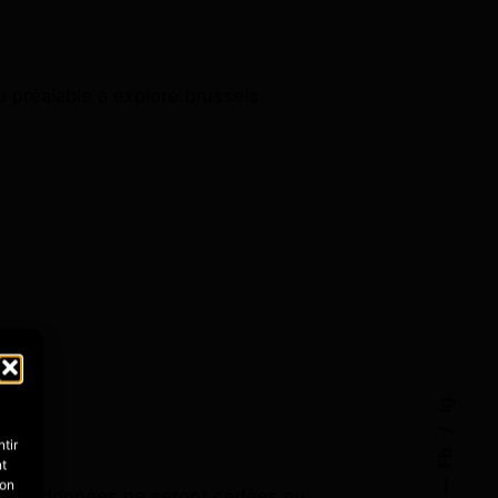
u préalable à explore.brussels.
Ig.
tir
Fb.
nt
son
s ces données ne seront cédées ou