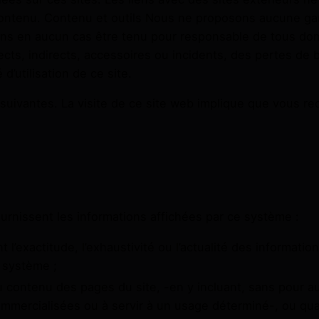
ontenu. Contenu et outils Nous ne proposons aucune garan
ns en aucun cas être tenu pour responsable de tous dom
ts, indirects, accessoires ou incidents, des pertes de bén
é d’utilisation de ce site.
s suivantes. La visite de ce site web implique que vous re
ournissent les informations affichées par ce système :
l’exactitude, l’exhaustivité ou l’actualité des informati
 système ;
 contenu des pages du site, -en y incluant, sans pour auta
ommercialisées ou à servir à un usage déterminé-, ou qua