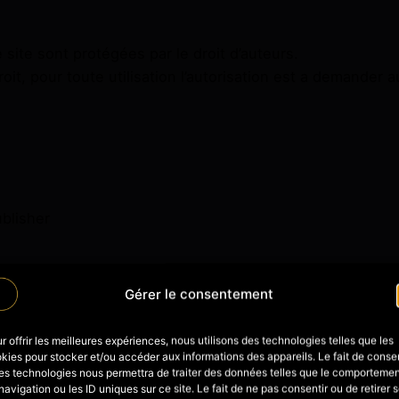
site sont protégées par le droit d’auteurs.
it, pour toute utilisation l’autorisation est a demander a
ublisher
Gérer le consentement
r offrir les meilleures expériences, nous utilisons des technologies telles que les
kies pour stocker et/ou accéder aux informations des appareils. Le fait de consen
es technologies nous permettra de traiter des données telles que le comporteme
navigation ou les ID uniques sur ce site. Le fait de ne pas consentir ou de retirer 
 uniquement destinées à un usage interne. En aucun ca