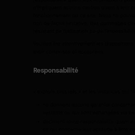
n’impliquent aucune caution quant à leur c
fonctionnement de ce site. Nous ne pouvo
non de façon limitative, des dommages direc
résultant de l’utilisation ou de l’impossibilit
Veuillez lire attentivement les disposition
avoir comprises et acceptées.
Responsabilité
« explore.brussels » et les instances qui f
ne donnent aucune garantie concernant 
système ou qui sont échangées via ce
déclinent toute responsabilité quant au
ce qui concerne leur aptitude à être c