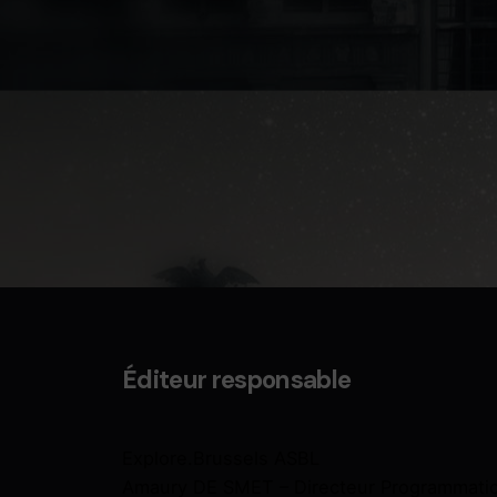
Éditeur responsable
Explore.Brussels ASBL
Amaury DE SMET – Directeur Programmati