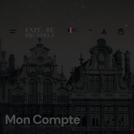
0
French
English
Dutch
Mon Compte