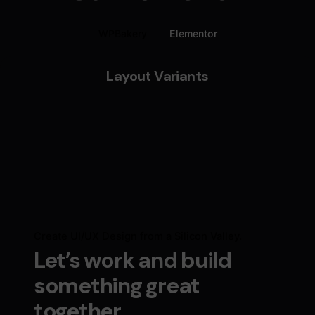
WPBakery
Elementor
Layout Variants
Create UI/UX Design from a Silicon Valley.
Let’s work and build
something great
together.