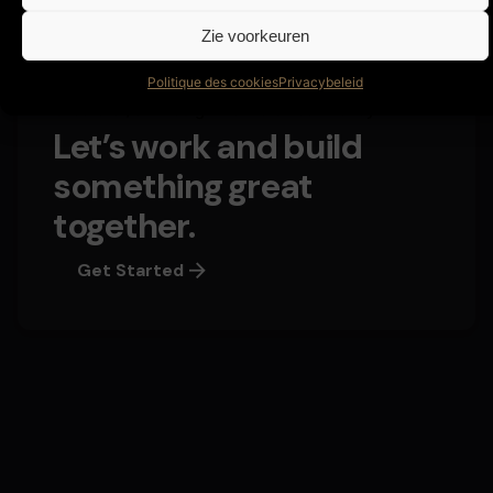
Zie voorkeuren
Politique des cookies
Privacybeleid
Create UI/UX Design from a Silicon Valley.
Let’s work and build
something great
together.
Get Started