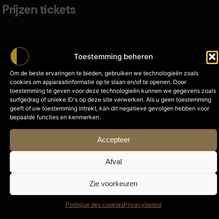
Prijzen tickets
Tarif Plein : 20€
Tarif réduit : 15 €
Toestemming beheren
(demandeur·euses d'emplois · étudiant·es -26 ans ·
enfants · personnes en situation de handicap · Ami·e
Om de beste ervaringen te bieden, gebruiken we technologieën zoals
d'Explore)
cookies om apparaatinformatie op te slaan en/of te openen. Door
toestemming te geven voor deze technologieën kunnen we gegevens zoals
surfgedrag of unieke ID's op deze site verwerken. Als u geen toestemming
geeft of uw toestemming intrekt, kan dit negatieve gevolgen hebben voor
bepaalde functies en kenmerken.
Accepteer
Gemiddelde duur :
45 minutes
Afval
Talen :
Français, Néerlandais
Plaats van het bezoek :
Rue Faider
Zie voorkeuren
83, 1050 Ixelles
Data :
Politique des cookies
Privacybeleid