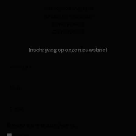
Verkoopvoorwaarden
Juridische informatie
Privacybeleid
Cookiebeleid
Inschrijving op onze nieuwsbrief
Voornaam
(Vereist)
Naam
(Vereist)
E-
mail
(Vereist)
Ik wens me in te schrijven in...
English