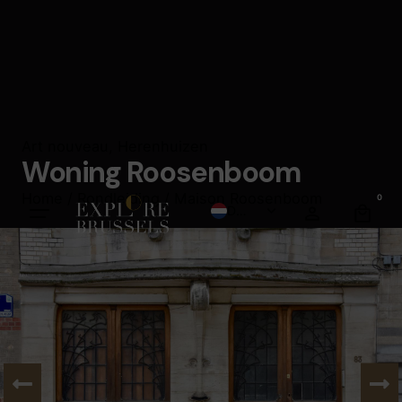
Art nouveau
,
Herenhuizen
Woning Roosenboom
Home
/
Rondleiding
/ Maison Roosenboom
0
Dutch
French
English