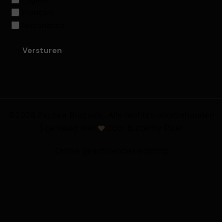
Français
Nederlands
©2026 Explore Brussels. Alle rechten voorbehouden
|
gemaakt met
door
Butterfly Pixel
Online geschillenbeslechting