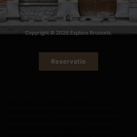
Copyright © 2026 Explore Brussels.
Reservatie
Construite à la demande de Bernard Louis
François Beeckman, la maison Roosenboom fut
signée en 1900 par l’architecte du même nom.
Surmontée au dernier étage d’un sgraffite de
l’artiste peintre et décorateur Privat Livemont, sa