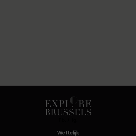
Fb.
/
Ig.
Wettelijk