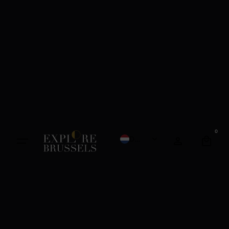
0
Dutch
French
English