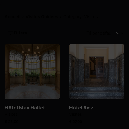
Accueil
Visites Guidées
Category: Visites
Filters
Hôtel Max Hallet
Hôtel Riez
Visites
Visites
€
25,00
€
27,00