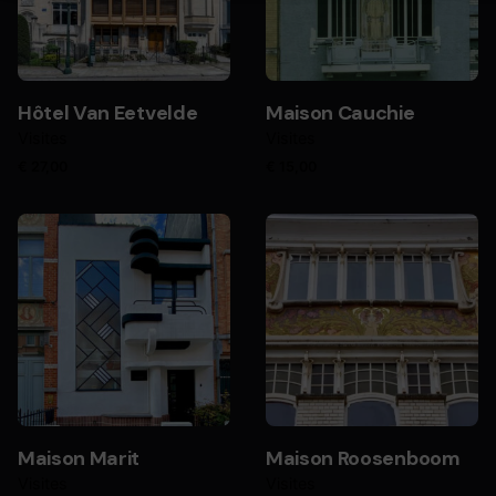
Hôtel Van Eetvelde
Maison Cauchie
Visites
Visites
€
27,00
€
15,00
Maison Marit
Maison Roosenboom
Visites
Visites