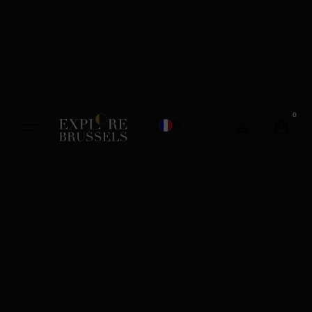
0
French
English
Dutch