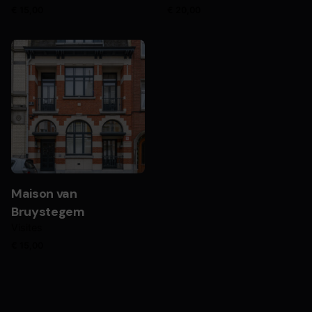
€
15,00
€
20,00
Maison van
Bruystegem
Visites
€
15,00