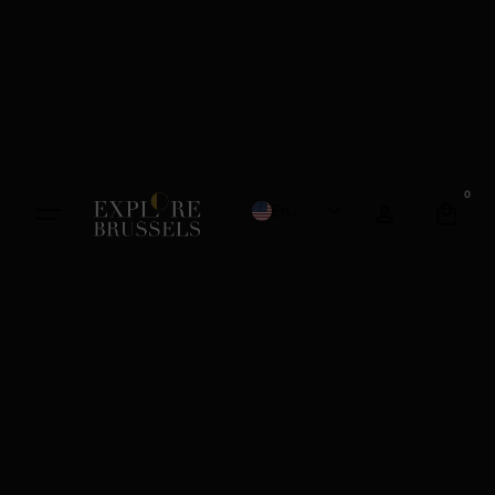
0
English
French
Dutch