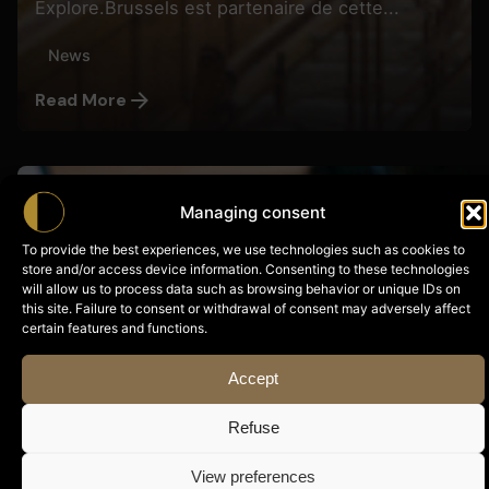
Explore.Brussels est partenaire de cette...
News
Read More
Posted by
Managing consent
Butterfly Pixel
To provide the best experiences, we use technologies such as cookies to
store and/or access device information. Consenting to these technologies
will allow us to process data such as browsing behavior or unique IDs on
this site. Failure to consent or withdrawal of consent may adversely affect
certain features and functions.
Accept
28 September, 2022
Plan diversité
Refuse
Bruxelles compte plus de 180 nationalités
View preferences