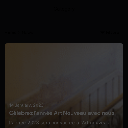
Category
Filters
Home
News
Posted by
Butterfly Pixel
14 January, 2023
Célébrez l'année Art Nouveau avec nous
L’année 2023 sera consacrée à l’Art nouveau.