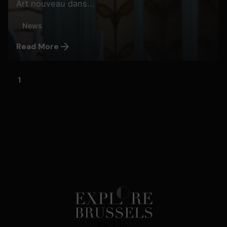
Art nouveau dans...
News
Read More
1
Fb.
/
Ig.