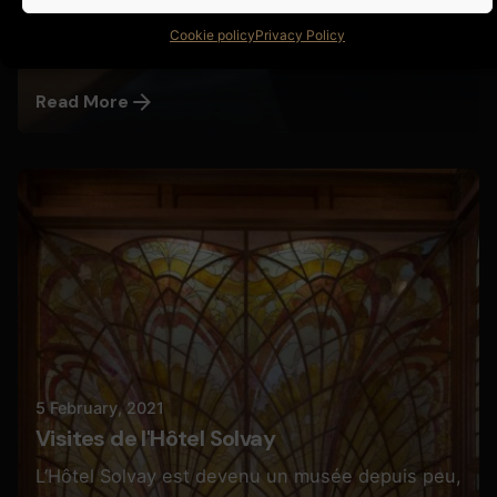
différentes ! Elle est l’une des...
Cookie policy
Privacy Policy
News
Read More
Posted by
Butterfly Pixel
5 February, 2021
Visites de l'Hôtel Solvay
L’Hôtel Solvay est devenu un musée depuis peu,