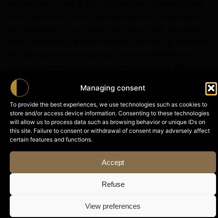
de population est la plus importante. Comme notre
nom l’identique, nous faisons explorer la capitale et
ses richesses. Pour cela, nous avons mis en place
avec l’accompagnement d’Actiris un Plan de diversité
afin de repenser l’ouverture de nos évènements au
public et la représentation de nos équipes. Nos
domaines d’actions sont l’origine, l’âge, le handicap,
Managing consent
la scolarité et le genre. Une des actions est la
création d’une vidéo que nous sommes ravi·e·s de
To provide the best experiences, we use technologies such as cookies to
store and/or access device information. Consenting to these technologies
vous partager et qui met en avant le quotidien de
will allow us to process data such as browsing behavior or unique IDs on
nos équipes au bureau et la pluralité de nos
this site. Failure to consent or withdrawal of consent may adversely affect
certain features and functions.
activités. Notre objectif : l’ouverture de notre
structure et du natrimoine à tou·te·s !
Accept
Refuse
View preferences