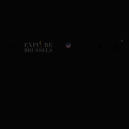
0
English
French
Dutch