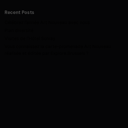
Recent Posts
Célébrez l’année Art Nouveau avec nous
Plan diversité
Visites de l’Hôtel Solvay
Vous connaissez la carte-promenade Art Nouveau
réalisée et éditée par Explore.Brussels ?
Next Post
BANAD 2025 EN