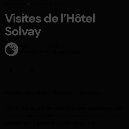
Actualités
2 min de lecture
Visites de l’Hôtel
Solvay
Publié le
Auteur
Butterfly Pixel
5 février, 2021
Accueil
Actualités
Visites de l’Hôtel Solvay
L’Hôtel Solvay est devenu un musée depuis peu, ce
qui vous permet d’aller le visiter avec un·e guide en
passant par Explore.Brussels, Arkadia et