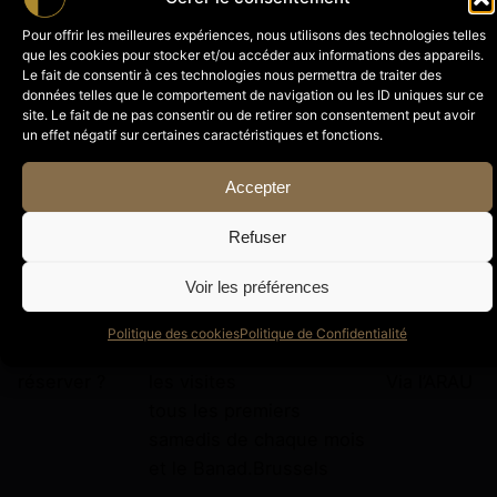
deuxième étage et
premier
Pour offrir les meilleures expériences, nous utilisons des technologies telles
troisième étage
étage,
que les cookies pour stocker et/ou accéder aux informations des appareils.
deuxième
Le fait de consentir à ces technologies nous permettra de traiter des
données telles que le comportement de navigation ou les ID uniques sur ce
étage et
site. Le fait de ne pas consentir ou de retirer son consentement peut avoir
troisième
un effet négatif sur certaines caractéristiques et fonctions.
étage
Accepter
Disponibilités
Les premiers samedis de
Sur mesure
Refuser
chaque mois
et pendant le BANAD
Voir les préférences
Festival
Politique des cookies
Politique de Confidentialité
Comment
Via
Explore.Brussels
pour
Via
Arkadia
réserver ?
les visites
Via
l’ARAU
tous les premiers
samedis de chaque mois
et le
Banad.Brussels