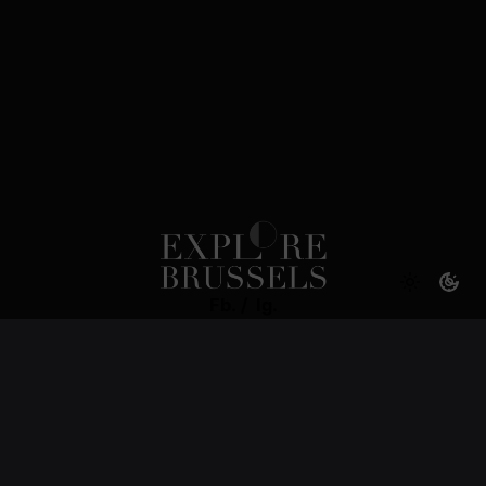
réalisée et éditée par Explore.Brussels ?
Fb.
/
Ig.
Légal
Conditions Générales de vente
Mentions Légales
Politique de Confidentialité
Politique des Cookies