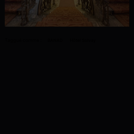
Taggué comme :
BANAD
Hôtel Solvay
Article Suivant
Vous connaissez la carte-promenade Art Nouveau