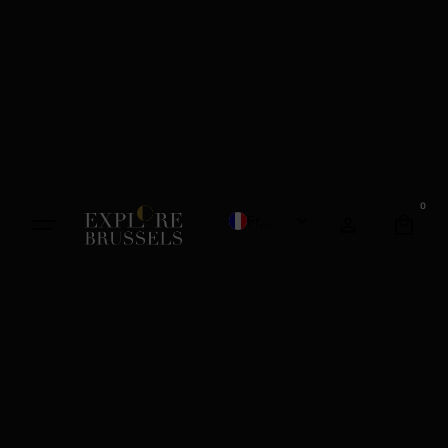
0
French
English
Dutch