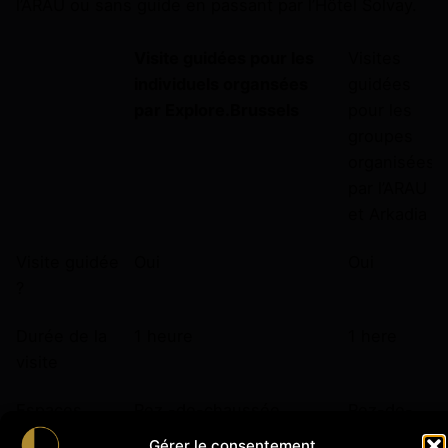
l’ARAU ou sans guide en passant par l’Hôtel Solvay.
Visite guidées pour les
Visites
individuels organsées
guidées
par Explore.Brussels
pour les
groupes
organisées
par l’ARAU
et Arkadia
Visite guidée
Oui
Oui
?
Durée de la
1 heure
1 here
visite
Espaces
Rez -de-chaussée,
Rez-de-
visités
premier étage,
chaussée,
Gérer le consentement