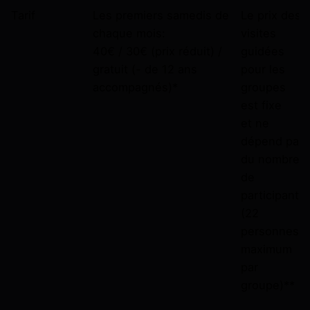
Tarif
Les premiers samedis de
Le prix des
chaque mois:
visites
40€ / 30€ (prix réduit) /
guidées
gratuit (- de 12 ans
pour les
accompagnés)*
groupes
est fixe
et ne
dépend pas
du nombre
de
participants
(22
personnes
maximum
par
groupe)**