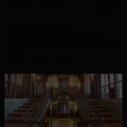
Langues de
FR-NL-EN-DE
FR-NL-EN-
la visite
DE-ES
* Les prix réduits sont pour les
demand·euses·seurs d’emplois et les -26 ans.
** La situation sanitaire actuelle ne nous permet pas
d’organiser des visites de plus de 4 personnes, pour
l’instant
*** Le tarif est à titre indicatif.