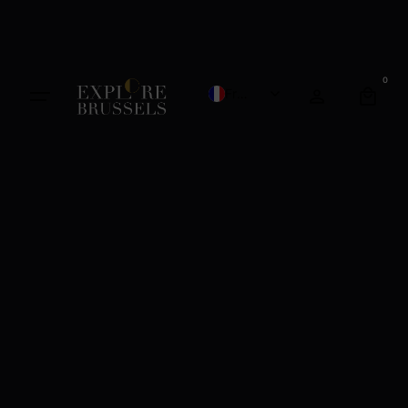
0
French
English
Dutch