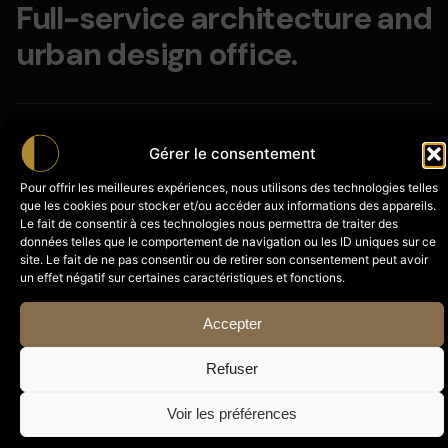
Full-service
architecture and
urban design office.
Gérer le consentement
Architectural Design & Planning
Pour offrir les meilleures expériences, nous utilisons des technologies telles
Visual Facility Design
que les cookies pour stocker et/ou accéder aux informations des appareils.
Audio Facility Design
Le fait de consentir à ces technologies nous permettra de traiter des
données telles que le comportement de navigation ou les ID uniques sur ce
Construction
site. Le fait de ne pas consentir ou de retirer son consentement peut avoir
un effet négatif sur certaines caractéristiques et fonctions.
Accepter
Art Direction
Refuser
Brand Identities
Voir les préférences
Campaigns