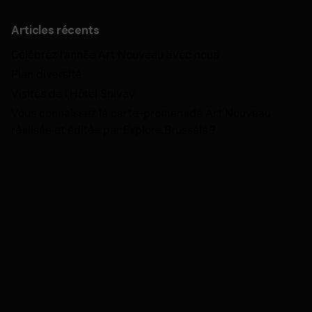
Articles récents
Célébrez l’année Art Nouveau avec nous
Plan diversité
Visites de l’Hôtel Solvay
Vous connaissez la carte-promenade Art Nouveau
réalisée et éditée par Explore.Brussels ?
Article Suivant
BANAD 2025 NL