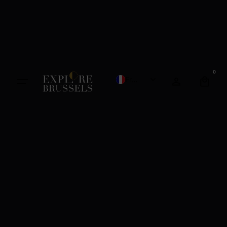
0
French
English
Dutch