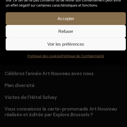
site. Le fait de ne pas consentir ou de retirer son consentement peut avoir
Rechercher
un effet négatif sur certaines caractéristiques et fonctions.
Rechercher
Accepter
Refuser
Voir les préférences
Politique des cookies
Politique de Confidentialité
Recent Posts
Célébrez l’année Art Nouveau avec nous
Plan diversité
Visites de l’Hôtel Solvay
Vous connaissez la carte-promenade Art Nouveau
réalisée et éditée par Explore.Brussels ?