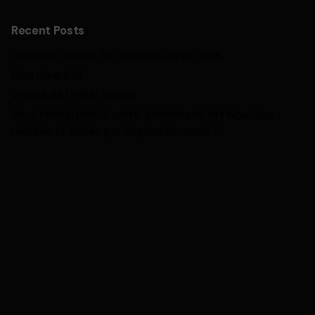
Recent Posts
Célébrez l’année Art Nouveau avec nous
Plan diversité
Visites de l’Hôtel Solvay
Vous connaissez la carte-promenade Art Nouveau
réalisée et éditée par Explore.Brussels ?
Next Post
BANAD 2025 NL