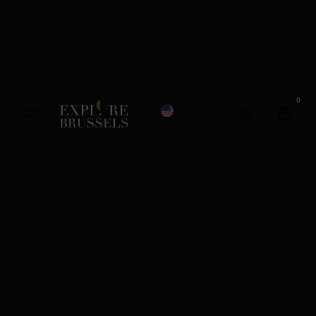
0
English
French
Dutch